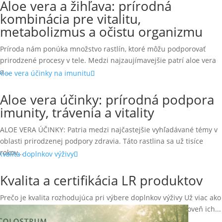
Aloe vera a žihľava: prírodná
kombinácia pre vitalitu,
metabolizmus a očistu organizmu
Príroda nám ponúka množstvo rastlín, ktoré môžu podporovať
prirodzené procesy v tele. Medzi najzaujímavejšie patrí aloe vera
a...
Aloe vera účinky: prírodná podpora
imunity, trávenia a vitality
ALOE VERA ÚČINKY: Patria medzi najčastejšie vyhľadávané témy v
oblasti prirodzenej podpory zdravia. Táto rastlina sa už tisíce
rokov...
Kvalita a certifikácia LR produktov
Prečo je kvalita rozhodujúca pri výbere doplnkov výživy Už viac ako
20 rokov pracujem s produktmi LR Health & Beauty a zároveň ich...