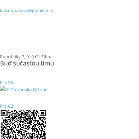
evkarybakova@gmail.com
Republiky 7, 010 01 Žilina
Buď súčasťou tímu
Pre SK
Pre CZ